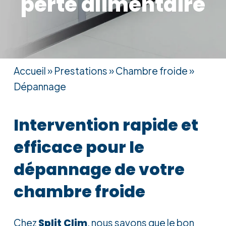
perte
alimentaire
Accueil
»
Prestations
»
Chambre froide
»
Dépannage
Intervention
rapide
et
efficace
pour
le
dépannage
de
votre
chambre
froide
Chez
Split Clim
, nous savons que le bon